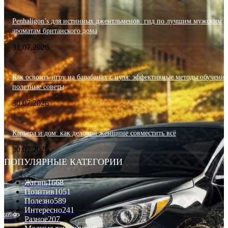
Penhaligon’s для истинных джентльменов: гид по лучшим мужским
ароматам британского дома
31.07.2026
Как освоить игру на барабанах с нуля: эффективные методы обучения
полезные советы
30.07.2026
Карьера и дом: как деловой женщине совместить всё
30.07.2026
ПОПУЛЯРНЫЕ КАТЕГОРИИ
Жизнь
1668
Позитив
1051
Полезно
589
Интересно
241
Разное
207