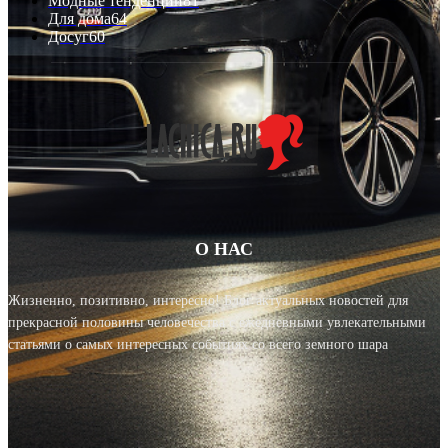
Модные тенденции
81
Для дома
64
Досуг
60
О НАС
Жизненно, позитивно, интересно! Блог актуальных новостей для
прекрасной половины человечества с ежедневными увлекательными
статьями о самых интересных событиях со всего земного шара