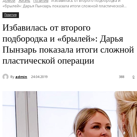
Домой
Жизнь
Позитив
Избавилась от второго подбородка и
«брылей»: Дарья Пынзарь показала итоги сложной пластической...
Позитив
Избавилась от второго
подбородка и «брылей»: Дарья
Пынзарь показала итоги сложной
пластической операции
By
admin
24.04.2019
388
0