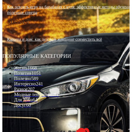
Как освоить игру на барабанах с нуля: эффективные методы обучения
полезные советы
30.07.2026
Карьера и дом: как деловой женщине совместить всё
30.07.2026
ПОПУЛЯРНЫЕ КАТЕГОРИИ
Жизнь
1668
Позитив
1051
Полезно
589
Интересно
241
Разное
207
Модные тенденции
81
Для дома
64
Досуг
60