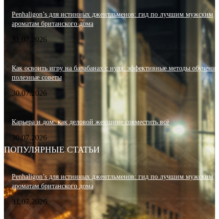
Penhaligon’s для истинных джентльменов: гид по лучшим мужским
ароматам британского дома
31.07.2026
Как освоить игру на барабанах с нуля: эффективные методы обучения
полезные советы
30.07.2026
Карьера и дом: как деловой женщине совместить всё
30.07.2026
ПОПУЛЯРНЫЕ СТАТЬИ
Penhaligon’s для истинных джентльменов: гид по лучшим мужским
ароматам британского дома
31.07.2026