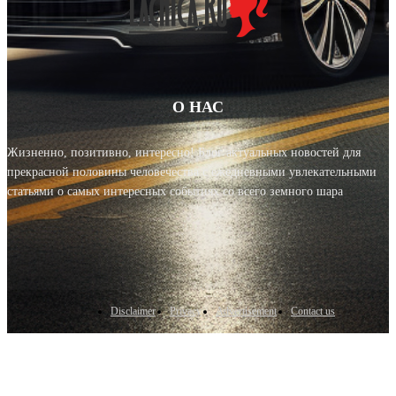
О НАС
Жизненно, позитивно, интересно! Блог актуальных новостей для
прекрасной половины человечества с ежедневными увлекательными
статьями о самых интересных событиях со всего земного шара
Disclaimer
Privacy
Advertisement
Contact us