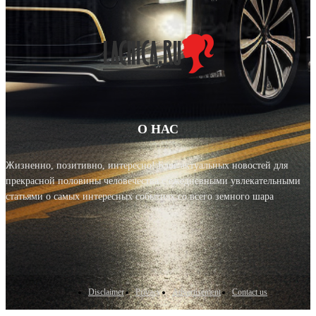
О НАС
Жизненно, позитивно, интересно! Блог актуальных новостей для
прекрасной половины человечества с ежедневными увлекательными
статьями о самых интересных событиях со всего земного шара
Disclaimer
Privacy
Advertisement
Contact us