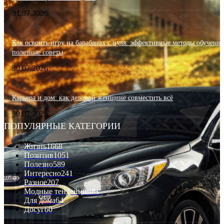
31.07.2026
Как освоить игру на барабанах с нуля: эффективные методы обучения
полезные советы
30.07.2026
Карьера и дом: как деловой женщине совместить всё
30.07.2026
ПОПУЛЯРНЫЕ КАТЕГОРИИ
Жизнь
1668
Позитив
1051
Полезно
589
Интересно
241
Разное
207
Модные тенденции
81
Для дома
64
Досуг
60