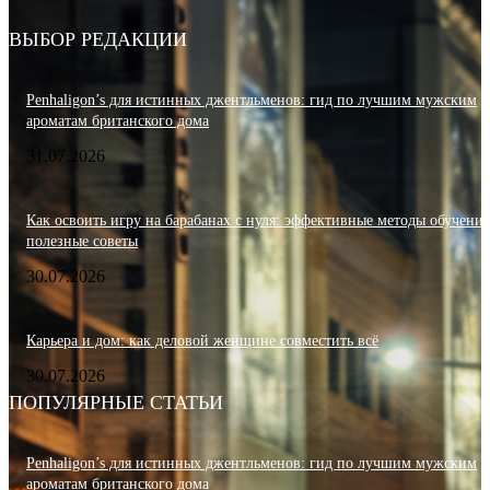
ВЫБОР РЕДАКЦИИ
Penhaligon’s для истинных джентльменов: гид по лучшим мужским
ароматам британского дома
31.07.2026
Как освоить игру на барабанах с нуля: эффективные методы обучения
полезные советы
30.07.2026
Карьера и дом: как деловой женщине совместить всё
30.07.2026
ПОПУЛЯРНЫЕ СТАТЬИ
Penhaligon’s для истинных джентльменов: гид по лучшим мужским
ароматам британского дома