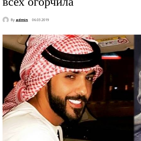
всех огорчила
By
admin
06.03.2019