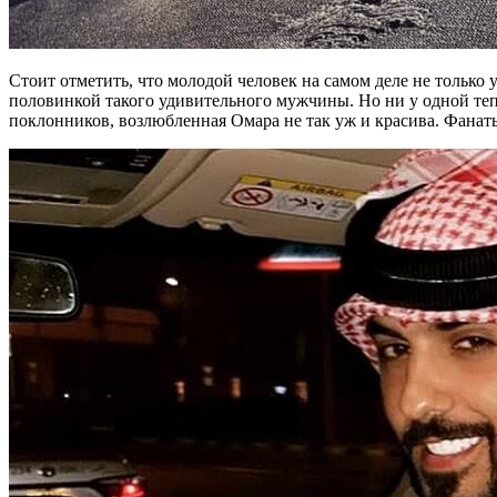
Стоит отметить, что молодой человек на самом деле не только 
половинкой такого удивительного мужчины. Но ни у одной тепе
поклонников, возлюбленная Омара не так уж и красива. Фанаты