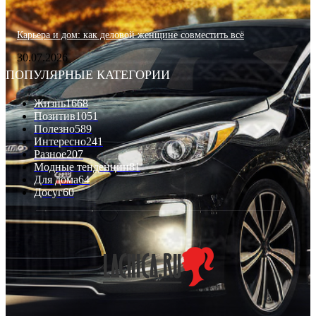
Карьера и дом: как деловой женщине совместить всё
30.07.2026
ПОПУЛЯРНЫЕ КАТЕГОРИИ
Жизнь
1668
Позитив
1051
Полезно
589
Интересно
241
Разное
207
Модные тенденции
81
Для дома
64
Досуг
60