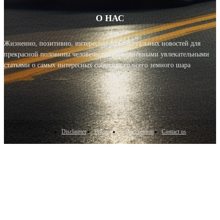
О НАС
Жизненно, позитивно, интересно! Блог актуальных новостей для
прекрасной половины человечества с ежедневными увлекательными
статьями о самых интересных событиях со всего земного шара
Disclaimer
Privacy
Advertisement
Contact us