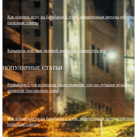
Как освоить игру на барабанах с нуля: эффективные методы обучения
полезные советы
30.07.2026
Карьера и дом: как деловой женщине совместить всё
30.07.2026
ПОПУЛЯРНЫЕ СТАТЬИ
Penhaligon’s для истинных джентльменов: гид по лучшим мужским
ароматам британского дома
31.07.2026
Как освоить игру на барабанах с нуля: эффективные методы обучения
полезные советы
30.07.2026