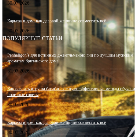
30.07.2026
Карьера и дом: как деловой женщине совместить всё
30.07.2026
ПОПУЛЯРНЫЕ СТАТЬИ
Penhaligon’s для истинных джентльменов: гид по лучшим мужским
ароматам британского дома
31.07.2026
Как освоить игру на барабанах с нуля: эффективные методы обучения
полезные советы
30.07.2026
Карьера и дом: как деловой женщине совместить всё
30.07.2026