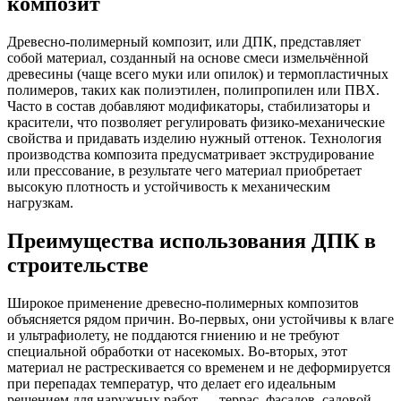
композит
Древесно-полимерный композит, или ДПК, представляет
собой материал, созданный на основе смеси измельчённой
древесины (чаще всего муки или опилок) и термопластичных
полимеров, таких как полиэтилен, полипропилен или ПВХ.
Часто в состав добавляют модификаторы, стабилизаторы и
красители, что позволяет регулировать физико-механические
свойства и придавать изделию нужный оттенок. Технология
производства композита предусматривает экструдирование
или прессование, в результате чего материал приобретает
высокую плотность и устойчивость к механическим
нагрузкам.
Преимущества использования ДПК в
строительстве
Широкое применение древесно-полимерных композитов
объясняется рядом причин. Во-первых, они устойчивы к влаге
и ультрафиолету, не поддаются гниению и не требуют
специальной обработки от насекомых. Во-вторых, этот
материал не растрескивается со временем и не деформируется
при перепадах температур, что делает его идеальным
решением для наружных работ — террас, фасадов, садовой