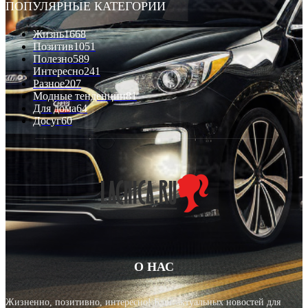
ПОПУЛЯРНЫЕ КАТЕГОРИИ
Жизнь
1668
Позитив
1051
Полезно
589
Интересно
241
Разное
207
Модные тенденции
81
Для дома
64
Досуг
60
О НАС
Жизненно, позитивно, интересно! Блог актуальных новостей для