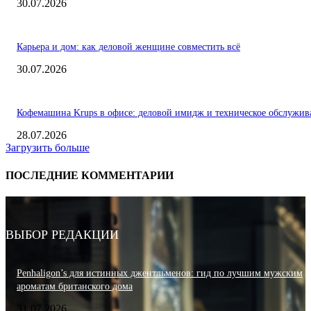
30.07.2026
Карьера и дом: как деловой женщине совместить всё
30.07.2026
Кофемашина Krups в офисе: деловой имидж и техническое обслужив
28.07.2026
Загрузить больше
ПОСЛЕДНИЕ КОММЕНТАРИИ
ВЫБОР РЕДАКЦИИ
Penhaligon’s для истинных джентльменов: гид по лучшим мужским
ароматам британского дома
31.07.2026