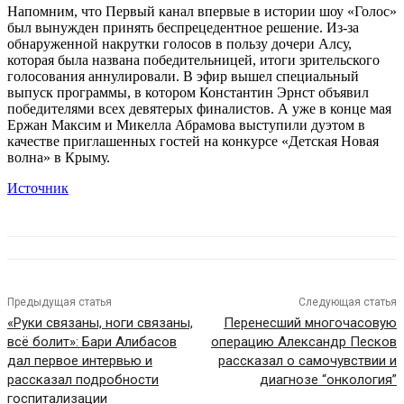
Напомним, что Первый канал впервые в истории шоу «Голос»
был вынужден принять беспрецедентное решение. Из-за
обнаруженной накрутки голосов в пользу дочери Алсу,
которая была названа победительницей, итоги зрительского
голосования аннулировали. В эфир вышел специальный
выпуск программы, в котором Константин Эрнст объявил
победителями всех девятерых финалистов. А уже в конце мая
Ержан Максим и Микелла Абрамова выступили дуэтом в
качестве приглашенных гостей на конкурсе «Детская Новая
волна» в Крыму.
Источник
Предыдущая статья
Следующая статья
«Руки связаны, ноги связаны,
Перенесший многочасовую
всё болит»: Бари Алибасов
операцию Александр Песков
дал первое интервью и
рассказал о самочувствии и
рассказал подробности
диагнозе “онкология”
госпитализации