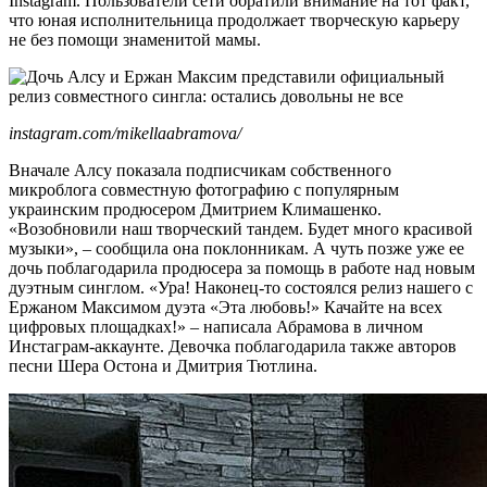
Instagram. Пользователи сети обратили внимание на тот факт,
что юная исполнительница продолжает творческую карьеру
не без помощи знаменитой мамы.
instagram.com/mikellaabramova/
Вначале Алсу показала подписчикам собственного
микроблога совместную фотографию с популярным
украинским продюсером Дмитрием Климашенко.
«Возобновили наш творческий тандем. Будет много красивой
музыки», – сообщила она поклонникам. А чуть позже уже ее
дочь поблагодарила продюсера за помощь в работе над новым
дуэтным синглом. «Ура! Наконец-то состоялся релиз нашего с
Ержаном Максимом дуэта «Эта любовь!» Качайте на всех
цифровых площадках!» – написала Абрамова в личном
Инстаграм-аккаунте. Девочка поблагодарила также авторов
песни Шера Остона и Дмитрия Тютлина.