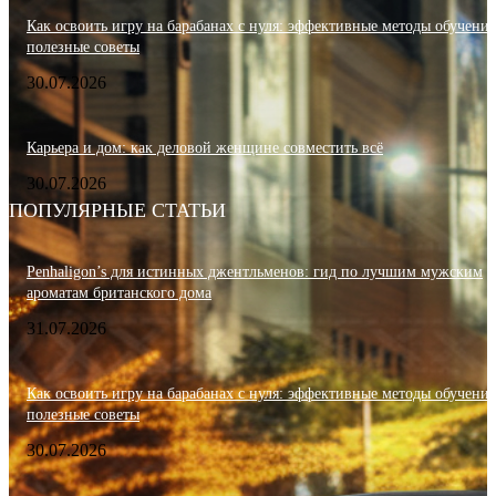
Как освоить игру на барабанах с нуля: эффективные методы обучения
полезные советы
30.07.2026
Карьера и дом: как деловой женщине совместить всё
30.07.2026
ПОПУЛЯРНЫЕ СТАТЬИ
Penhaligon’s для истинных джентльменов: гид по лучшим мужским
ароматам британского дома
31.07.2026
Как освоить игру на барабанах с нуля: эффективные методы обучения
полезные советы
30.07.2026