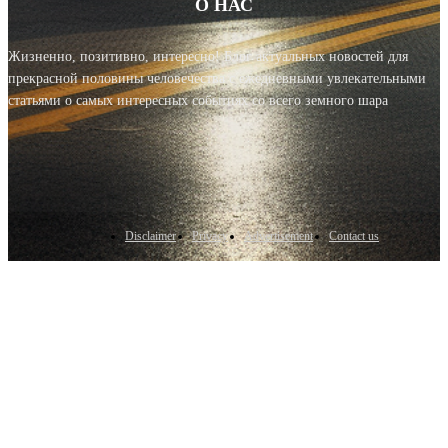
О НАС
Жизненно, позитивно, интересно! Блог актуальных новостей для
прекрасной половины человечества с ежедневными увлекательными
статьями о самых интересных событиях со всего земного шара
Disclaimer
Privacy
Advertisement
Contact us