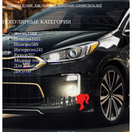
Карьера и дом: как деловой женщине совместить всё
30.07.2026
ПОПУЛЯРНЫЕ КАТЕГОРИИ
Жизнь
1668
Позитив
1051
Полезно
589
Интересно
241
Разное
207
Модные тенденции
81
Для дома
64
Досуг
60