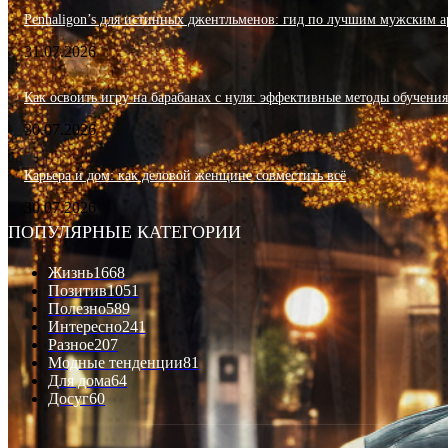
Penhaligon’s для истинных джентльменов: гид по лучшим мужским а
31.07.2026
Как освоить игру на барабанах с нуля: эффективные методы обучени
30.07.2026
Карьера и дом: как деловой женщине совместить всё
30.07.2026
ПОПУЛЯРНЫЕ КАТЕГОРИИ
Жизнь
1668
Позитив
1051
Полезно
589
Интересно
241
Разное
207
Модные тенденции
81
Для дома
64
Досуг
60