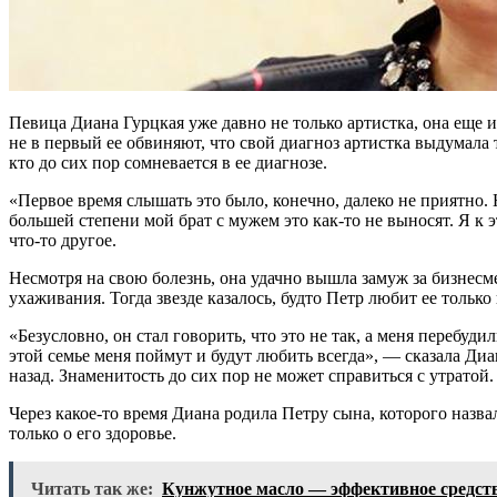
Певица Диана Гурцкая уже давно не только артистка, она еще и
не в первый ее обвиняют, что свой диагноз артистка выдумал
кто до сих пор сомневается в ее диагнозе.
«Первое время слышать это было, конечно, далеко не приятно. Н
большей степени мой брат с мужем это как-то не выносят. Я к 
что-то другое.
Несмотря на свою болезнь, она удачно вышла замуж за бизнесме
ухаживания. Тогда звезде казалось, будто Петр любит ее только
«Безусловно, он стал говорить, что это не так, а меня перебуд
этой семье меня поймут и будут любить всегда», — сказала Диа
назад. Знаменитость до сих пор не может справиться с утратой.
Через какое-то время Диана родила Петру сына, которого назва
только о его здоровье.
Читать так же:
Кунжутное масло — эффективное средст