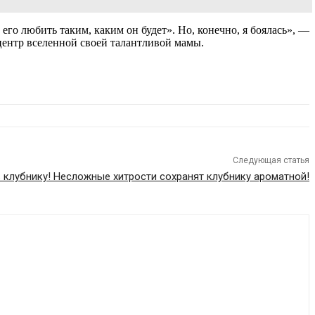
 его любить таким, каким он будет». Но, конечно, я боялась», —
центр вселенной своей талантливой мамы.
Следующая статья
 клубнику! Несложные хитрости сохранят клубнику ароматной!