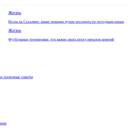
Жизнь
Весна на Сахалине: какие локации лучше посещать по погодным окнам
Жизнь
Футбольные тренировки: что важно знать перед началом занятий
 и полезные советы
ание