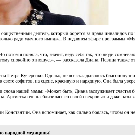
 общественный деятель, который борется за права инвалидов по 
а только ради удачного имиджа. В недавнем эфире программы «М
о потом я поняла, что, значит, веду себя так, что люди сомнева
этому спокойно отношусь», — рассказала Диана. Певица также от
на Петра Кучеренко. Однако, не все складывалось благополучно 
 в свете софитов, на сцене, красивую и нарядную. Она была увер
или слова нашей мамы: «Может быть, Диана заслуживает счастья б
на. Артистка очень сблизилась со своей свекровью и даже назыв
ли Константин. Она вспоминает, как сильно боялась, чтобы он не
во народной медицины!