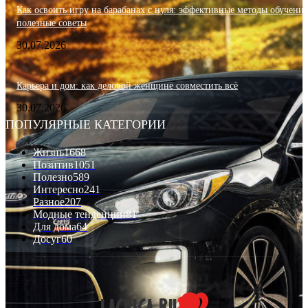
Как освоить игру на барабанах с нуля: эффективные методы обучения
полезные советы
30.07.2026
Карьера и дом: как деловой женщине совместить всё
30.07.2026
ПОПУЛЯРНЫЕ КАТЕГОРИИ
Жизнь
1668
Позитив
1051
Полезно
589
Интересно
241
Разное
207
Модные тенденции
81
Для дома
64
Досуг
60