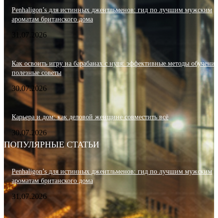
Penhaligon’s для истинных джентльменов: гид по лучшим мужским
ароматам британского дома
31.07.2026
Как освоить игру на барабанах с нуля: эффективные методы обучения
полезные советы
30.07.2026
Карьера и дом: как деловой женщине совместить всё
30.07.2026
ПОПУЛЯРНЫЕ СТАТЬИ
Penhaligon’s для истинных джентльменов: гид по лучшим мужским
ароматам британского дома
31.07.2026