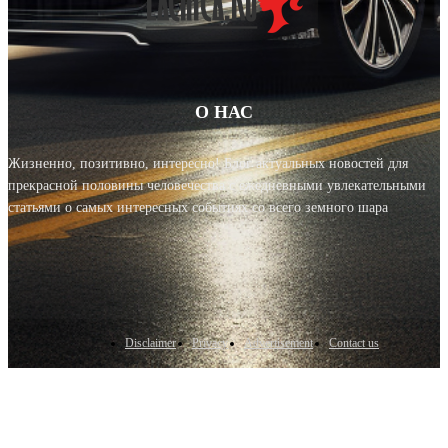
О НАС
Жизненно, позитивно, интересно! Блог актуальных новостей для
прекрасной половины человечества с ежедневными увлекательными
статьями о самых интересных событиях со всего земного шара
Disclaimer
Privacy
Advertisement
Contact us