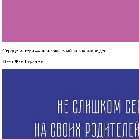
Сердце матери — неиссякаемый источник чудес.
Пьер Жан Беранже