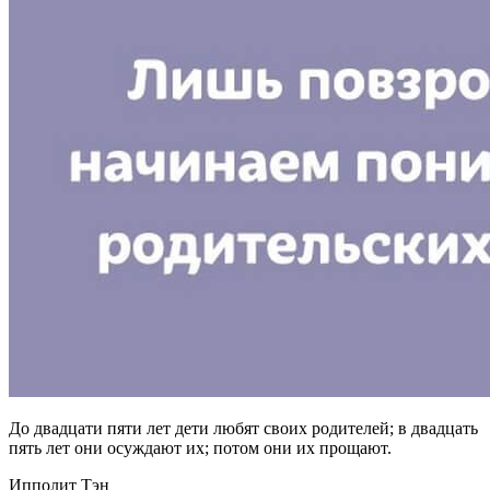
До двадцати пяти лет дети любят своих родителей; в двадцать
пять лет они осуждают их; потом они их прощают.
Ипполит Тэн