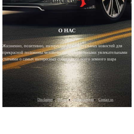
О НАС
Жизненно, позитивно, интересно! Блог актуальных новостей для
прекрасной половины человечества с ежедневными увлекательными
статьями о самых интересных событиях со всего земного шара
Disclaimer
Privacy
Advertisement
Contact us