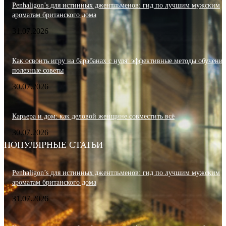
Penhaligon’s для истинных джентльменов: гид по лучшим мужским
ароматам британского дома
31.07.2026
Как освоить игру на барабанах с нуля: эффективные методы обучения
полезные советы
30.07.2026
Карьера и дом: как деловой женщине совместить всё
30.07.2026
ПОПУЛЯРНЫЕ СТАТЬИ
Penhaligon’s для истинных джентльменов: гид по лучшим мужским
ароматам британского дома
31.07.2026