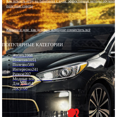
Как освоить игру на барабанах с нуля: эффективные методы обучения
полезные советы
30.07.2026
Карьера и дом: как деловой женщине совместить всё
30.07.2026
ПОПУЛЯРНЫЕ КАТЕГОРИИ
Жизнь
1668
Позитив
1051
Полезно
589
Интересно
241
Разное
207
Модные тенденции
81
Для дома
64
Досуг
60