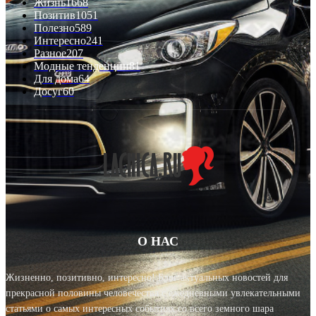
Жизнь
1668
Позитив
1051
Полезно
589
Интересно
241
Разное
207
Модные тенденции
81
Для дома
64
Досуг
60
О НАС
Жизненно, позитивно, интересно! Блог актуальных новостей для
прекрасной половины человечества с ежедневными увлекательными
статьями о самых интересных событиях со всего земного шара