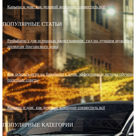
Карьера и дом: как деловой женщине совместить всё
30.07.2026
ПОПУЛЯРНЫЕ СТАТЬИ
Penhaligon’s для истинных джентльменов: гид по лучшим мужским
ароматам британского дома
31.07.2026
Как освоить игру на барабанах с нуля: эффективные методы обучения
полезные советы
30.07.2026
Карьера и дом: как деловой женщине совместить всё
30.07.2026
ПОПУЛЯРНЫЕ КАТЕГОРИИ