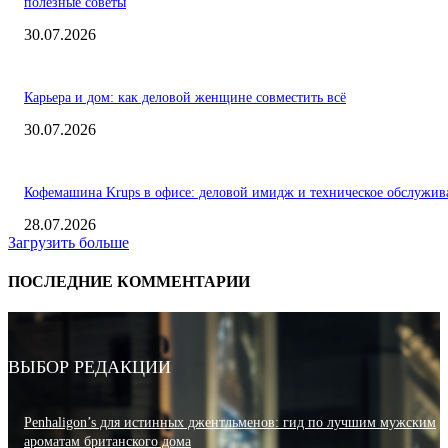
полезные советы
30.07.2026
Карьера и дом: как деловой женщине совместить всё
30.07.2026
Кофемашина Krups в офисе: деловой имидж и техническое обслужив
28.07.2026
Загрузить больше
ПОСЛЕДНИЕ КОММЕНТАРИИ
ВЫБОР РЕДАКЦИИ
Penhaligon’s для истинных джентльменов: гид по лучшим мужским
ароматам британского дома