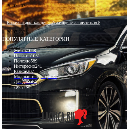
30.07.2026
Карьера и дом: как деловой женщине совместить всё
30.07.2026
ПОПУЛЯРНЫЕ КАТЕГОРИИ
Жизнь
1668
Позитив
1051
Полезно
589
Интересно
241
Разное
207
Модные тенденции
81
Для дома
64
Досуг
60