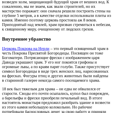
возведен холм, защищающий будущий храм от вешних вод. К
сожалению, мы не знаем, как звали строителей, но их
мастерство поражает: они сначала решили построить стены на
глубине 5 метров, а в качестве отделки использовали плиты из
камня. Именно поэтому церковь простояла аж 8 веков.
Приподнятый над землей, храм призван стремиться к небесам,
к священному миру, очищенному от людских грехов.
Внутреннее убранство
Церковь Покрова на Нерли
– это первый освященный храм в
честь Покрова Пресвятой Богородицы. Посвящен он тоже
Богоматери. Потрясающие фрески с изображением царя
Давида украшают храм. У его ног покоятся грифоны и
огромные львы, а по краям парят голуби. Также присутствует
символ Богородицы в виде трех женских лиц, нарисованных
на фресках. Фигуры птиц и других животных были найдены
в старинной галерее некогда самого посещаемого храма.
18 век был тяжелым для храма – он едва не обвалился от
старости. Своды его почти осыпались, купол был поврежден,
а барельефы и фрески приобрели печальный вид. В итоге
настоятель монастыря предложил разобрать здание и возвести
из этого камня небольшую колокольню. Но рабочие
потребовали баснословных денег за свою работу и приняли