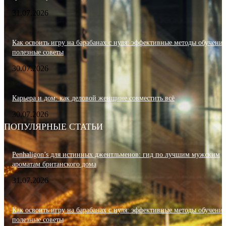
31.07.2026
Как освоить игру на барабанах с нуля: эффективные методы обучения
полезные советы
30.07.2026
Карьера и дом: как деловой женщине совместить всё
30.07.2026
ПОПУЛЯРНЫЕ СТАТЬИ
Penhaligon’s для истинных джентльменов: гид по лучшим мужским
ароматам британского дома
31.07.2026
Как освоить игру на барабанах с нуля: эффективные методы обучения
полезные советы