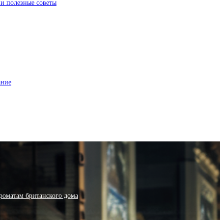
 и полезные советы
ание
роматам британского дома