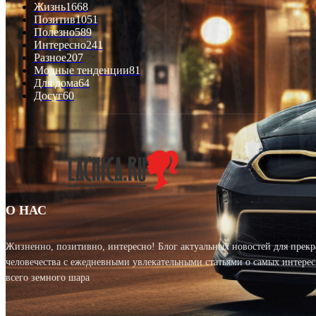
Жизнь
1668
Позитив
1051
Полезно
589
Интересно
241
Разное
207
Модные тенденции
81
Для дома
64
Досуг
60
О НАС
Жизненно, позитивно, интересно! Блог актуальных новостей для прек
человечества с ежедневными увлекательными статьями о самых интерес
всего земного шара