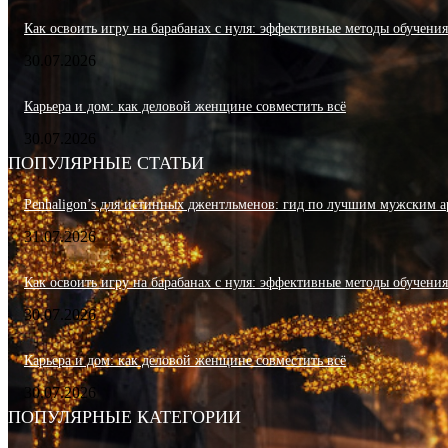
Как освоить игру на барабанах с нуля: эффективные методы обучени
30.07.2026
Карьера и дом: как деловой женщине совместить всё
30.07.2026
ПОПУЛЯРНЫЕ СТАТЬИ
Penhaligon’s для истинных джентльменов: гид по лучшим мужским а
31.07.2026
Как освоить игру на барабанах с нуля: эффективные методы обучени
30.07.2026
Карьера и дом: как деловой женщине совместить всё
30.07.2026
ПОПУЛЯРНЫЕ КАТЕГОРИИ