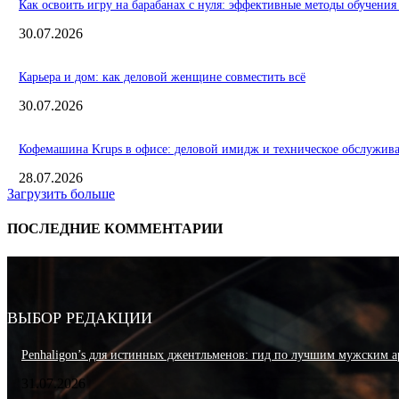
Как освоить игру на барабанах с нуля: эффективные методы обучения
30.07.2026
Карьера и дом: как деловой женщине совместить всё
30.07.2026
Кофемашина Krups в офисе: деловой имидж и техническое обслужив
28.07.2026
Загрузить больше
ПОСЛЕДНИЕ КОММЕНТАРИИ
ВЫБОР РЕДАКЦИИ
Penhaligon’s для истинных джентльменов: гид по лучшим мужским а
31.07.2026