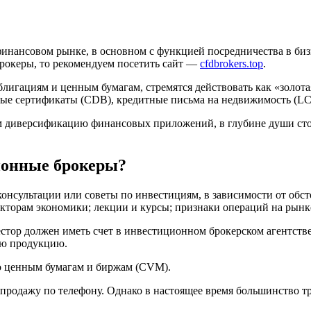
нансовом рынке, в основном с функцией посредничества в бизне
брокеры, то рекомендуем посетить сайт —
cfdbrokers.top
.
блигациям и ценным бумагам, стремятся действовать как «золот
ые сертификаты (CDB), кредитные письма на недвижимость (LCI
ам диверсификацию финансовых приложений, в глубине души сто
ионные брокеры?
консультации или советы по инвестициям, в зависимости от обс
секторам экономики; лекции и курсы; признаки операций на рынк
тор должен иметь счет в инвестиционном брокерском агентстве.
ю ​​продукцию.
о ценным бумагам и биржам (CVM).
продажу по телефону. Однако в настоящее время большинство тр