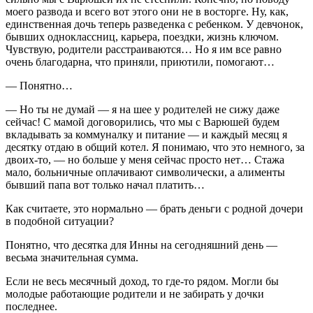
моего развода и всего вот этого они не в восторге. Ну, как,
единственная дочь теперь разведенка с ребенком. У девчонок,
бывших одноклассниц, карьера, поездки, жизнь ключом.
Чувствую, родители расстраиваются… Но я им все равно
очень благодарна, что приняли, приютили, помогают…
— Понятно…
— Но ты не думай — я на шее у родителей не сижу даже
сейчас! С мамой договорились, что мы с Варюшей будем
вкладывать за коммуналку и питание — и каждый месяц я
десятку отдаю в общий котел. Я понимаю, что это немного, за
двоих-то, — но больше у меня сейчас просто нет… Стажа
мало, больничные оплачивают символически, а алименты
бывший папа вот только начал платить…
Как считаете, это нормально — брать деньги с родной дочери
в подобной ситуации?
Понятно, что десятка для Инны на сегодняшний день —
весьма значительная сумма.
Если не весь месячный доход, то где-то рядом. Могли бы
молодые работающие родители и не забирать у дочки
последнее.