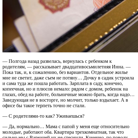
— Полгода назад развелась, вернулась с ребенком к
родителям, — рассказывает двадцативосьмилетняя Инна. —
Пока так, и, к сожалению, без вариантов. Отдельное жилье
мне не светит, даже съем не потяну… Дочку в садик устроила
и сама туда же пошла работать. Зарплата в саду, конечно,
копеечная, но и плюсов немало: рядом с домом, ребенок на
глазах, обед на работе, больничные можно брать, когда надо…
Заведующая не в восторге, но молчит, только вздыхает. А в
офисе бы такое терпеть точно не стали.
— С родителями-то как? Уживаешься?
— Да, нормально… Мама с папой у меня еще относительно
молодые, работают оба. Квартира трехкомнатная, так что
сильно мы с Варюшей их не стеснили. Конечно, по поводу