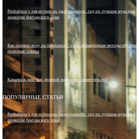
Penhaligon’s для истинных джентльменов: гид по лучшим мужским
ароматам британского дома
31.07.2026
Как освоить игру на барабанах с нуля: эффективные методы обучения
полезные советы
30.07.2026
Карьера и дом: как деловой женщине совместить всё
30.07.2026
ПОПУЛЯРНЫЕ СТАТЬИ
Penhaligon’s для истинных джентльменов: гид по лучшим мужским
ароматам британского дома
31.07.2026