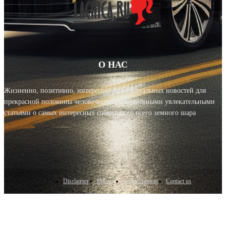
О НАС
Жизненно, позитивно, интересно! Блог актуальных новостей для
прекрасной половины человечества с ежедневными увлекательными
статьями о самых интересных событиях со всего земного шара
Disclaimer
Privacy
Advertisement
Contact us