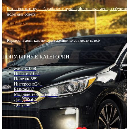
Как освоить игру на барабанах с нуля: эффективные методы обучения
полезные советы
30.07.2026
Карьера и дом: как деловой женщине совместить всё
30.07.2026
ПОПУЛЯРНЫЕ КАТЕГОРИИ
Жизнь
1668
Позитив
1051
Полезно
589
Интересно
241
Разное
207
Модные тенденции
81
Для дома
64
Досуг
60