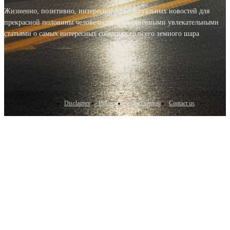
Жизненно, позитивно, интересно! Блог актуальных новостей для
прекрасной половины человечества с ежедневными увлекательными
статьями о самых интересных событиях со всего земного шара
Disclaimer
Privacy
Advertisement
Contact us