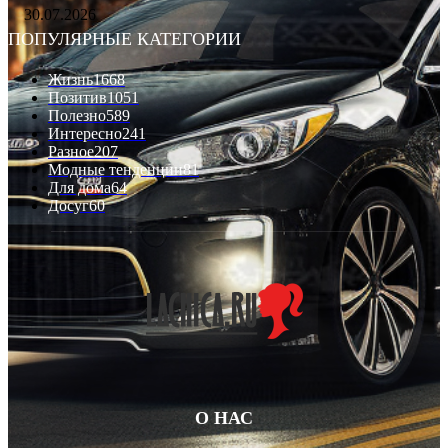
30.07.2026
ПОПУЛЯРНЫЕ КАТЕГОРИИ
Жизнь
1668
Позитив
1051
Полезно
589
Интересно
241
Разное
207
Модные тенденции
81
Для дома
64
Досуг
60
О НАС