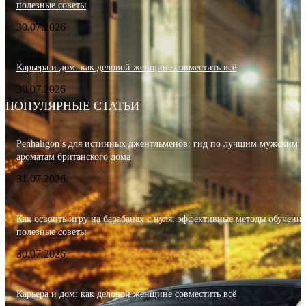
полезные советы
30.07.2026
Карьера и дом: как деловой женщине совместить всё
30.07.2026
ПОПУЛЯРНЫЕ СТАТЬИ
Penhaligon’s для истинных джентльменов: гид по лучшим мужским
ароматам британского дома
31.07.2026
Как освоить игру на барабанах с нуля: эффективные методы обучения
полезные советы
30.07.2026
Карьера и дом: как деловой женщине совместить всё