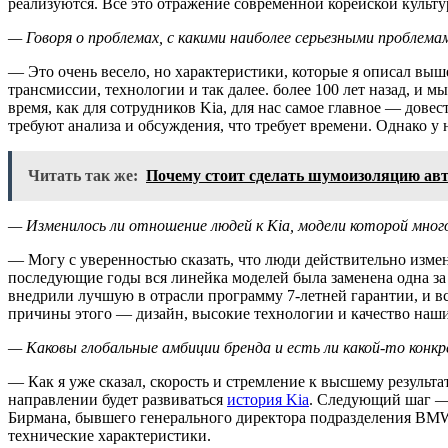
реализуются. Все это отражение современной корейской культу
— Говоря о проблемах, с какими наиболее серьезными проблем
— Это очень весело, но характеристики, которые я описал выш
трансмиссии, технологии и так далее. более 100 лет назад, и
время, как для сотрудников Kia, для нас самое главное — дов
требуют анализа и обсуждения, что требует времени. Однако у 
Читать так же:
Почему стоит сделать шумоизоляцию ав
— Изменилось ли отношение людей к Kia, модели которой много
— Могу с уверенностью сказать, что люди действительно измен
последующие годы вся линейка моделей была заменена одна за
внедрили лучшую в отрасли программу 7-летней гарантии, и все
причины этого — дизайн, высокие технологии и качество наш
— Каковы глобальные амбиции бренда и есть ли какой-то конк
— Как я уже сказал, скорость и стремление к высшему результа
направлении будет развиваться
история Kia
. Следующий шаг — 
Бирмана, бывшего генерального директора подразделения BMW M
технические характеристики.