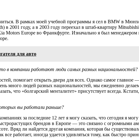
учиться. В рамках моей учебной программы я сел в BMW в Мюнхе
) в 2001 году, а в 2003 году переехал в штаб-квартиру Mitsubish
Kia Motors Europe во Франкфурте. Изначально я был менеджером п
ope.
гателя для авто
что в компании работают люди самых разных национальностей?
ностей, помогает открыть двери для всех. Однако самое главное
ает очень много людей разных национальностей, мы ежедневно де
ать, что «болгарский менталитет» присутствует всегда. Кстати,
которых вы работали раньше?
мпаниях за последние 12 лет я могу сказать, что сегодня я мо
 быстрорастущих брендов в Европе — это связано с огромными 
оте. Вряд ли найдется другая компания, которая бы существовал
ак все работает, иногда удается удивляться тому, как быстро п