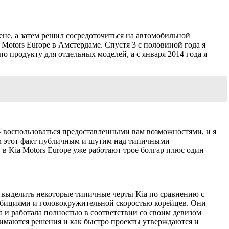
не, а затем решил сосредоточиться на автомобильной
i Motors Europe в Амстердаме. Спустя 3 с половиной года я
о продукту для отдельных моделей, а с января 2014 года я
 — воспользоваться предоставленными вам возможностями, и я
лаем этот факт публичным и шутим над типичными
 в Kia Motors Europe уже работают трое болгар плюс один
гу выделить некоторые типичные черты Kia по сравнению с
амбициями и головокружительной скоростью корейцев. Они
а и работала полностью в соответствии со своим девизом
ринимаются решения и как быстро проекты утверждаются и