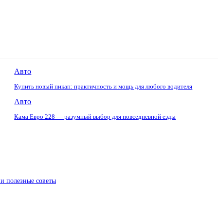
Авто
Купить новый пикап: практичность и мощь для любого водителя
Авто
Кама Евро 228 — разумный выбор для повседневной езды
 и полезные советы