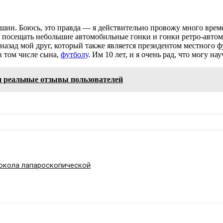
машин. Боюсь, это правда — я действительно провожу много врем
посещать небольшие автомобильные гонки и гонки ретро-автомоби
назад мой друг, который также является президентом местного ф
в том числе сына,
футболу
. Им 10 лет, и я очень рад, что могу н
 и реальные отзывы пользователей
токола лапароскопической