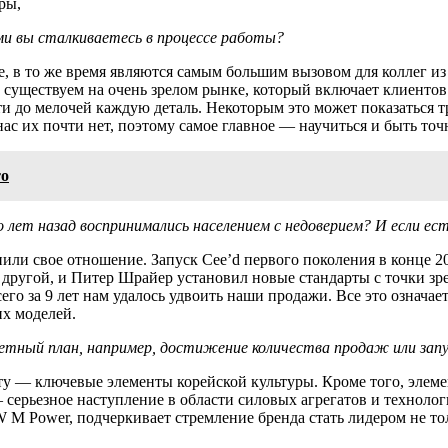
ры,
ами вы сталкиваетесь в процессе работы?
е, в то же время являются самым большим вызовом для коллег и
 мы существуем на очень зрелом рынке, который включает клиент
ести до мелочей каждую деталь. Некоторым это может показаться
нас их почти нет, поэтому самое главное — научиться и быть точ
то
 лет назад воспринимались населением с недоверием? И если есть
или свое отношение. Запуск Cee’d первого поколения в конце 20
 другой, и Питер Шрайер установил новые стандарты с точки зр
го за 9 лет нам удалось удвоить наши продажи. Все это означает
их моделей.
ретный план, например, достижение количества продаж или зап
ту — ключевые элементы корейской культуры. Кроме того, элемен
серьезное наступление в области силовых агрегатов и технологий
 Power, подчеркивает стремление бренда стать лидером не тольк