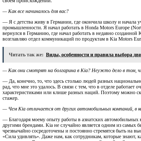
своем происхождении.
— Как все начиналось для вас?
— Я с детства живу в Германии, где окончила школу и начала 
промышленности. Я начал работать в Honda Motors Europe (North
вернулся в Германию, где начал работать в недавно созданной 
возглавляю отдел коммуникаций по продуктам в Kia Motors Eur
Читать так же:
Виды, особенности и правила выбора дви
— Как они смотрят на болгарина в Kia? Неужто дело в том, 
— Да, конечно, то, что здесь столько людей разных националь
рад, что мне это удалось. В связи с тем, что в отделе работ
характеристиками или клише разных наций. Поэтому можно сказ
стажер.
— Чем Kia отличается от других автомобильных компаний, в 
— Благодаря моему опыту работы в азиатских автомобильных ко
другими брендами. Kia не случайно является одним из самых
чрезвычайно сосредоточены и постоянно стремятся быть на выс
«Сила удивлять». Даже нам, как сотрудникам, которые знают, к