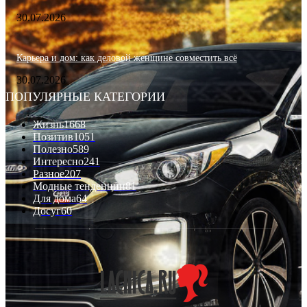
30.07.2026
Карьера и дом: как деловой женщине совместить всё
30.07.2026
ПОПУЛЯРНЫЕ КАТЕГОРИИ
Жизнь
1668
Позитив
1051
Полезно
589
Интересно
241
Разное
207
Модные тенденции
81
Для дома
64
Досуг
60