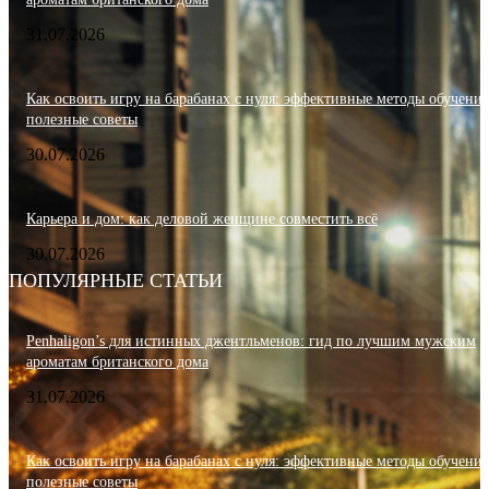
31.07.2026
Как освоить игру на барабанах с нуля: эффективные методы обучения
полезные советы
30.07.2026
Карьера и дом: как деловой женщине совместить всё
30.07.2026
ПОПУЛЯРНЫЕ СТАТЬИ
Penhaligon’s для истинных джентльменов: гид по лучшим мужским
ароматам британского дома
31.07.2026
Как освоить игру на барабанах с нуля: эффективные методы обучения
полезные советы