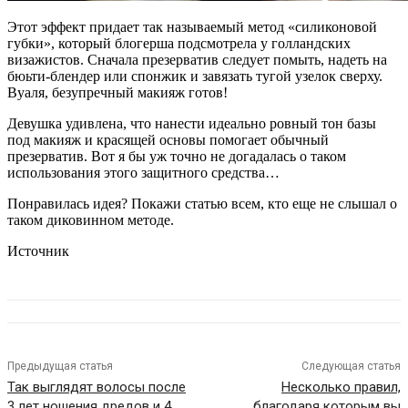
Этот эффект придает так называемый метод «силиконовой
губки», который блогерша подсмотрела у голландских
визажистов. Сначала презерватив следует помыть, надеть на
бюьти-блендер или спонжик и завязать тугой узелок сверху.
Вуаля, безупречный макияж готов!
Девушка удивлена, что нанести идеально ровный тон базы
под макияж и красящей основы помогает обычный
презерватив. Вот я бы уж точно не догадалась о таком
использования этого защитного средства…
Понравилась идея? Покажи статью всем, кто еще не слышал о
таком диковинном методе.
Источник
Предыдущая статья
Следующая статья
Так выглядят волосы после
Несколько правил,
3 лет ношения дредов и 4
благодаря которым вы