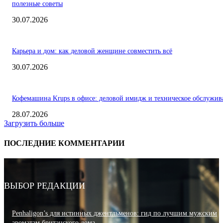
полезные советы
30.07.2026
Карьера и дом: как деловой женщине совместить всё
30.07.2026
Кофемашина Krups в офисе: деловой имидж и техническое обслужив
28.07.2026
Загрузить больше
ПОСЛЕДНИЕ КОММЕНТАРИИ
ВЫБОР РЕДАКЦИИ
Penhaligon’s для истинных джентльменов: гид по лучшим мужским
ароматам британского дома