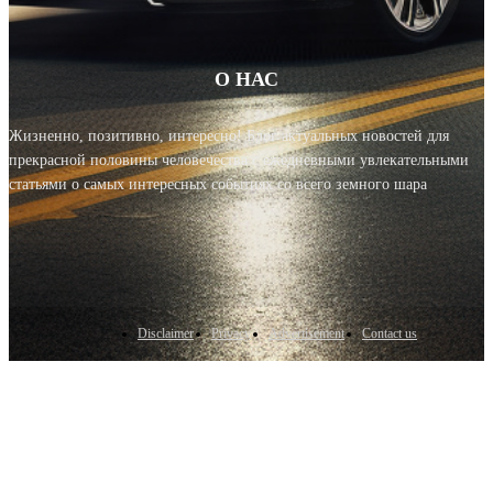
О НАС
Жизненно, позитивно, интересно! Блог актуальных новостей для
прекрасной половины человечества с ежедневными увлекательными
статьями о самых интересных событиях со всего земного шара
Disclaimer
Privacy
Advertisement
Contact us