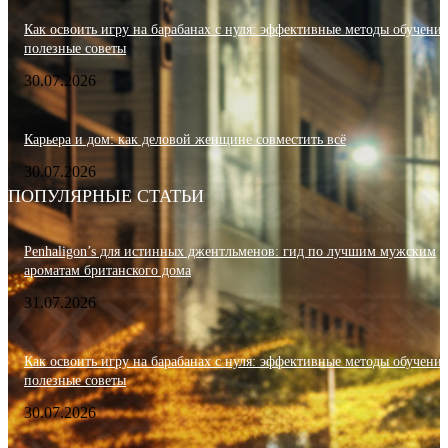
Как освоить игру на барабанах с нуля: эффективные методы обучения
полезные советы
30.07.2026
Карьера и дом: как деловой женщине совместить всё
30.07.2026
ПОПУЛЯРНЫЕ СТАТЬИ
Penhaligon’s для истинных джентльменов: гид по лучшим мужским
ароматам британского дома
31.07.2026
Как освоить игру на барабанах с нуля: эффективные методы обучения
полезные советы
30.07.2026