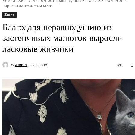
Домой
Жизнь
Благодаря неравнодушию из застенчивых малюток
выросли ласковые живчики
Жизнь
Благодаря неравнодушию из
застенчивых малюток выросли
ласковые живчики
By
admin
20.11.2019
341
0