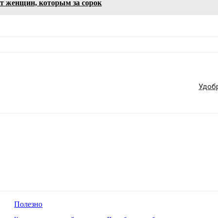
т женщин, которым за сорок
Удобр
Полезно