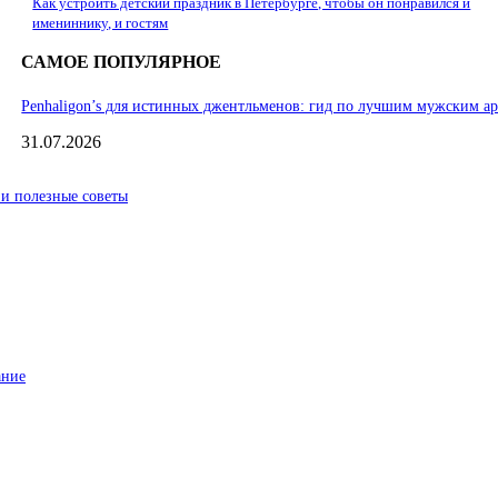
Как устроить детский праздник в Петербурге, чтобы он понравился и
имениннику, и гостям
САМОЕ ПОПУЛЯРНОЕ
Penhaligon’s для истинных джентльменов: гид по лучшим мужским а
31.07.2026
 и полезные советы
ание