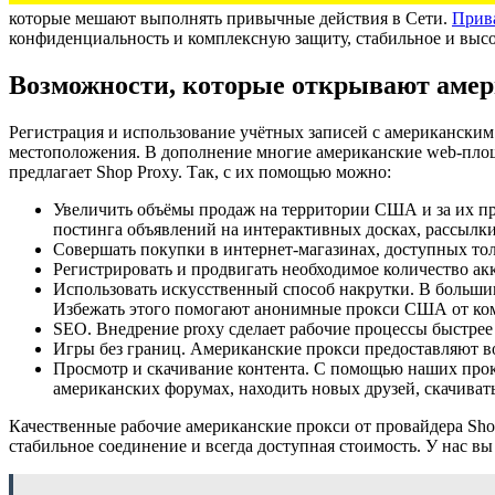
которые мешают выполнять привычные действия в Сети.
Прив
конфиденциальность и комплексную защиту, стабильное и выс
Возможности, которые открывают амер
Регистрация и использование учётных записей с американским
местоположения. В дополнение многие американские web-площ
предлагает Shop Proxy. Так, с их помощью можно:
Увеличить объёмы продаж на территории США и за их пр
постинга объявлений на интерактивных досках, рассылки
Совершать покупки в интернет-магазинах, доступных то
Регистрировать и продвигать необходимое количество акк
Использовать искусственный способ накрутки. В большин
Избежать этого помогают анонимные прокси США от ком
SEO. Внедрение proxy сделает рабочие процессы быстрее 
Игры без границ. Американские прокси предоставляют воз
Просмотр и скачивание контента. С помощью наших прокс
американских форумах, находить новых друзей, скачивать
Качественные рабочие американские прокси от провайдера Sh
стабильное соединение и всегда доступная стоимость. У нас 