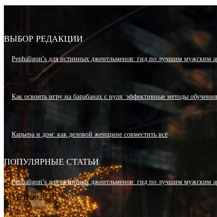
ВЫБОР РЕДАКЦИИ
Penhaligon’s для истинных джентльменов: гид по лучшим мужским а
31.07.2026
Как освоить игру на барабанах с нуля: эффективные методы обучени
30.07.2026
Карьера и дом: как деловой женщине совместить всё
30.07.2026
ПОПУЛЯРНЫЕ СТАТЬИ
Penhaligon’s для истинных джентльменов: гид по лучшим мужским а
31.07.2026