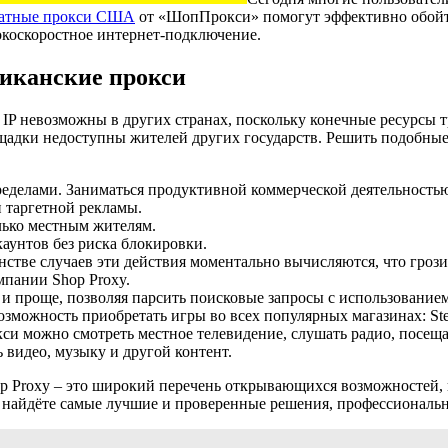
атные прокси США
от «ШопПрокси» помогут эффективно обойт
окоскоростное интернет-подключение.
иканские прокси
 IP невозможны в других странах, поскольку конечные ресурсы 
адки недоступны жителей других государств. Решить подобные
еделами. Заниматься продуктивной коммерческой деятельностью
 таргетной рекламы.
лько местным жителям.
аунтов без риска блокировки.
стве случаев эти действия моментально вычисляются, что грози
пании Shop Proxy.
и проще, позволяя парсить поисковые запросы с использованием
можность приобретать игры во всех популярных магазинах: Steam
и можно смотреть местное телевидение, слушать радио, посеща
 видео, музыку и другой контент.
op Proxy – это широкий перечень открывающихся возможностей, 
вы найдёте самые лучшие и проверенные решения, профессиональ