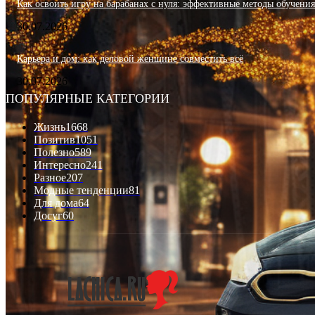
Как освоить игру на барабанах с нуля: эффективные методы обучени
30.07.2026
Карьера и дом: как деловой женщине совместить всё
30.07.2026
ПОПУЛЯРНЫЕ КАТЕГОРИИ
Жизнь
1668
Позитив
1051
Полезно
589
Интересно
241
Разное
207
Модные тенденции
81
Для дома
64
Досуг
60