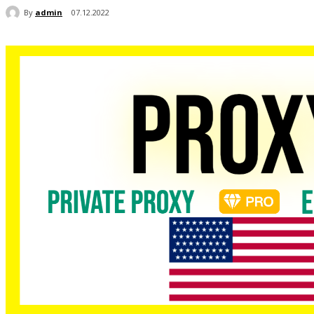
By
admin
07.12.2022