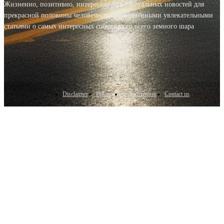
Жизненно, позитивно, интересно! Блог актуальных новостей для
прекрасной половины человечества с ежедневными увлекательными
статьями о самых интересных событиях со всего земного шара
Disclaimer
Privacy
Advertisement
Contact us