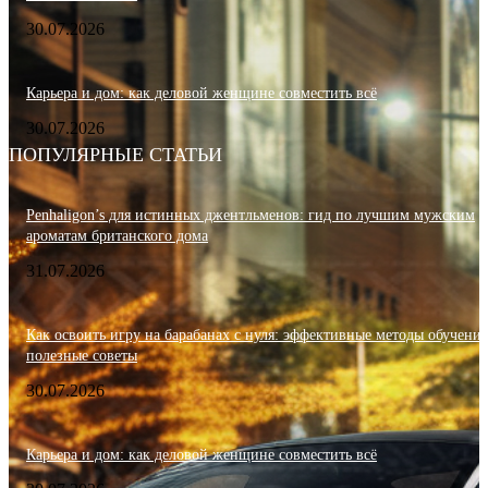
30.07.2026
Карьера и дом: как деловой женщине совместить всё
30.07.2026
ПОПУЛЯРНЫЕ СТАТЬИ
Penhaligon’s для истинных джентльменов: гид по лучшим мужским
ароматам британского дома
31.07.2026
Как освоить игру на барабанах с нуля: эффективные методы обучения
полезные советы
30.07.2026
Карьера и дом: как деловой женщине совместить всё