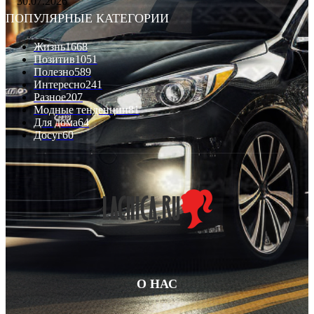
30.07.2026
ПОПУЛЯРНЫЕ КАТЕГОРИИ
Жизнь
1668
Позитив
1051
Полезно
589
Интересно
241
Разное
207
Модные тенденции
81
Для дома
64
Досуг
60
О НАС