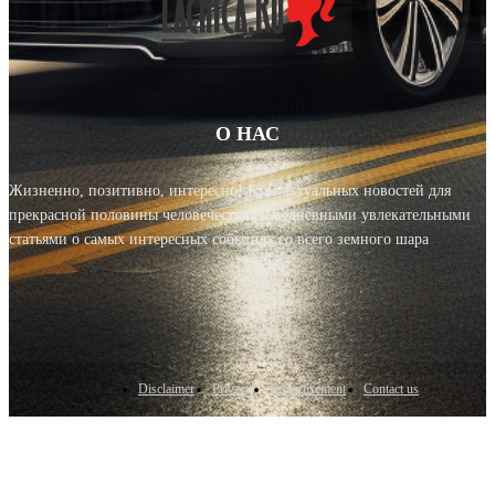
О НАС
Жизненно, позитивно, интересно! Блог актуальных новостей для
прекрасной половины человечества с ежедневными увлекательными
статьями о самых интересных событиях со всего земного шара
Disclaimer
Privacy
Advertisement
Contact us