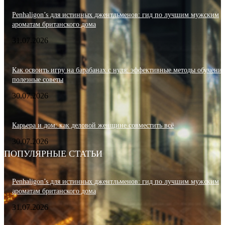
Penhaligon’s для истинных джентльменов: гид по лучшим мужским
ароматам британского дома
31.07.2026
Как освоить игру на барабанах с нуля: эффективные методы обучения
полезные советы
30.07.2026
Карьера и дом: как деловой женщине совместить всё
30.07.2026
ПОПУЛЯРНЫЕ СТАТЬИ
Penhaligon’s для истинных джентльменов: гид по лучшим мужским
ароматам британского дома
31.07.2026