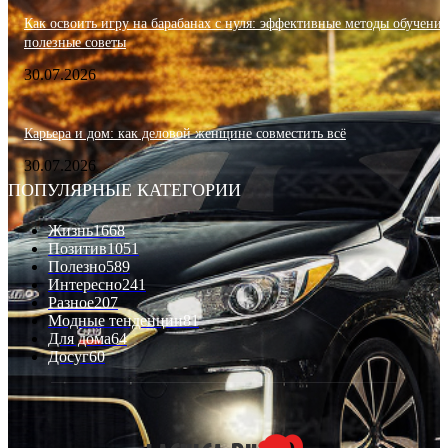
Как освоить игру на барабанах с нуля: эффективные методы обучения
полезные советы
30.07.2026
Карьера и дом: как деловой женщине совместить всё
30.07.2026
ПОПУЛЯРНЫЕ КАТЕГОРИИ
Жизнь
1668
Позитив
1051
Полезно
589
Интересно
241
Разное
207
Модные тенденции
81
Для дома
64
Досуг
60