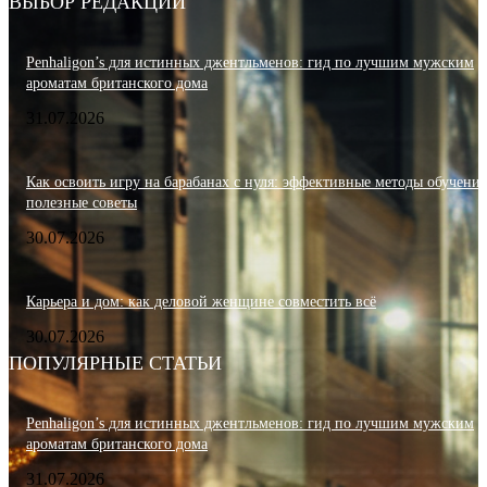
ВЫБОР РЕДАКЦИИ
Penhaligon’s для истинных джентльменов: гид по лучшим мужским
ароматам британского дома
31.07.2026
Как освоить игру на барабанах с нуля: эффективные методы обучения
полезные советы
30.07.2026
Карьера и дом: как деловой женщине совместить всё
30.07.2026
ПОПУЛЯРНЫЕ СТАТЬИ
Penhaligon’s для истинных джентльменов: гид по лучшим мужским
ароматам британского дома
31.07.2026