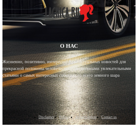
О НАС
Жизненно, позитивно, интересно! Блог актуальных новостей для
прекрасной половины человечества с ежедневными увлекательными
статьями о самых интересных событиях со всего земного шара
Disclaimer
Privacy
Advertisement
Contact us