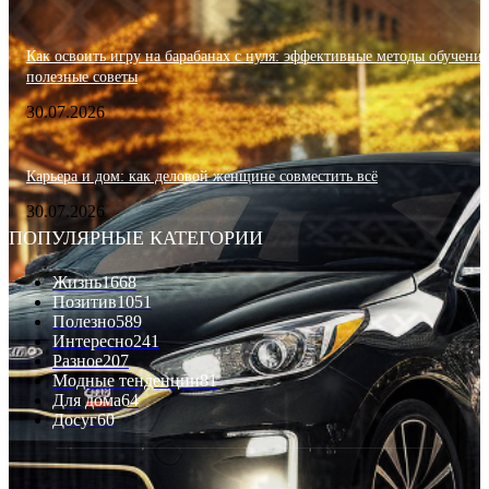
Как освоить игру на барабанах с нуля: эффективные методы обучения
полезные советы
30.07.2026
Карьера и дом: как деловой женщине совместить всё
30.07.2026
ПОПУЛЯРНЫЕ КАТЕГОРИИ
Жизнь
1668
Позитив
1051
Полезно
589
Интересно
241
Разное
207
Модные тенденции
81
Для дома
64
Досуг
60