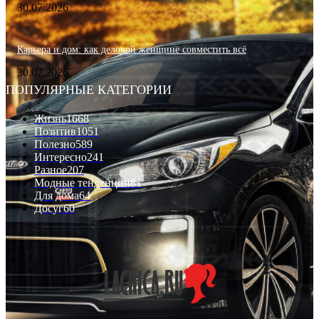
30.07.2026
Карьера и дом: как деловой женщине совместить всё
30.07.2026
ПОПУЛЯРНЫЕ КАТЕГОРИИ
Жизнь
1668
Позитив
1051
Полезно
589
Интересно
241
Разное
207
Модные тенденции
81
Для дома
64
Досуг
60