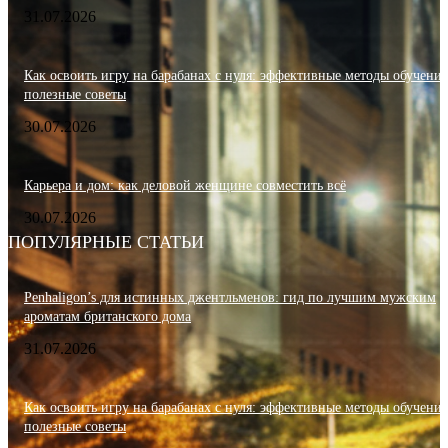
31.07.2026
Как освоить игру на барабанах с нуля: эффективные методы обучения
полезные советы
30.07.2026
Карьера и дом: как деловой женщине совместить всё
30.07.2026
ПОПУЛЯРНЫЕ СТАТЬИ
Penhaligon’s для истинных джентльменов: гид по лучшим мужским
ароматам британского дома
31.07.2026
Как освоить игру на барабанах с нуля: эффективные методы обучения
полезные советы