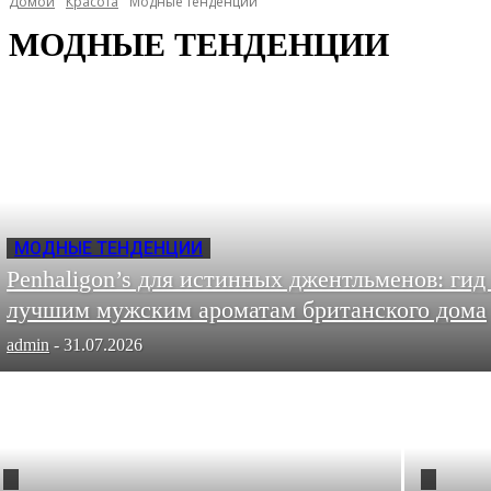
Домой
Красота
Модные тенденции
МОДНЫЕ ТЕНДЕНЦИИ
МОДНЫЕ ТЕНДЕНЦИИ
Penhaligon’s для истинных джентльменов: гид
лучшим мужским ароматам британского дома
admin
-
31.07.2026