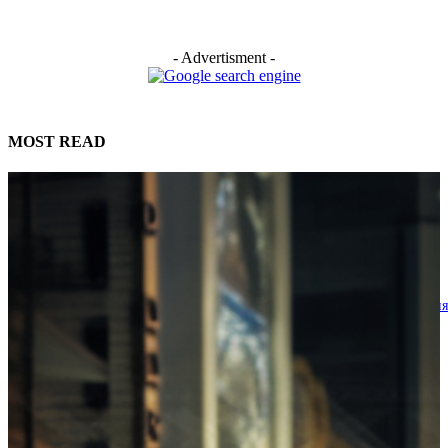
- Advertisment -
MOST READ
Penhaligon’s для истинных джентльменов: гид по лучшим мужским
ароматам британского дома
31.07.2026
Как освоить игру на барабанах с нуля: эффективные методы обучения
полезные советы
30.07.2026
Карьера и дом: как деловой женщине совместить всё
30.07.2026