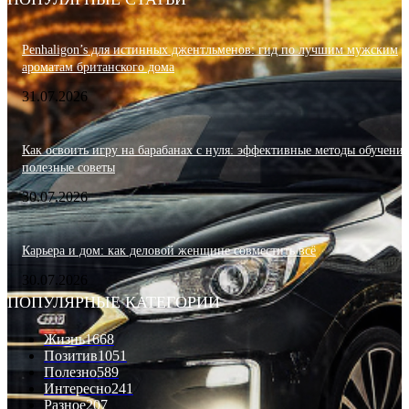
Penhaligon’s для истинных джентльменов: гид по лучшим мужским
ароматам британского дома
31.07.2026
Как освоить игру на барабанах с нуля: эффективные методы обучения
полезные советы
30.07.2026
Карьера и дом: как деловой женщине совместить всё
30.07.2026
ПОПУЛЯРНЫЕ КАТЕГОРИИ
Жизнь
1668
Позитив
1051
Полезно
589
Интересно
241
Разное
207