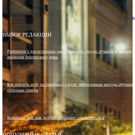
Кофемашина Krups в офисе: деловой имидж и техническое обслужив
28.07.2026
ВЫБОР РЕДАКЦИИ
Penhaligon’s для истинных джентльменов: гид по лучшим мужским
ароматам британского дома
31.07.2026
Как освоить игру на барабанах с нуля: эффективные методы обучения
полезные советы
30.07.2026
Карьера и дом: как деловой женщине совместить всё
30.07.2026
ПОПУЛЯРНЫЕ СТАТЬИ