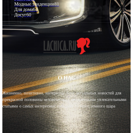
Модные тенденции
81
Для дома
64
Досуг
60
О НАС
Жизненно, позитивно, интересно! Блог актуальных новостей для
прекрасной половины человечества с ежедневными увлекательными
статьями о самых интересных событиях со всего земного шара